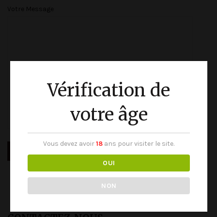
Votre Message
Vérification de
votre âge
Vous devez avoir
18
ans pour visiter le site.
OUI
Alternative:
NON