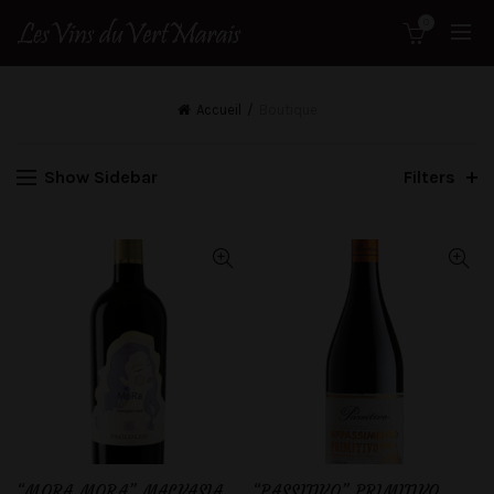
0
Accueil
Boutique
Show Sidebar
Filters
“MORA MORA” MALVASIA
“PASSITIVO” PRIMITIVO