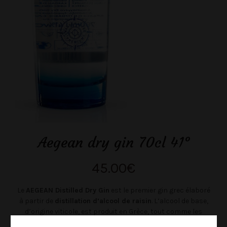
Aegean dry gin 70cl 41°
45.00
€
Le
AEGEAN Distilled Dry Gin
est le premier gin grec élaboré
à partir de
distillation d’alcool de raisin
. L’alcool de base,
d’origine viticole, est produit en Grèce, tout comme les
fruits et les herbes utilisés pour aromatiser ce gin