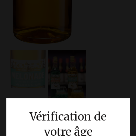
Vérification de
Melonade 70cl 12°
votre âge
17.50
€