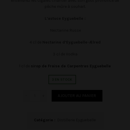
entendrez les cigales chanter avec son goût prononcé de
pêche mûre à souhait.
L’astuce Eyguebelle :
Nectarine Russe
4 cl de
Nectarine d’Eyguebelle-Ælred
3 cl de Vodka
1 cl de
sirop de Fraise de Carpentras Eyguebelle
3 EN STOCK
Quantité
Alternative:
AJOUTER AU PANIER
Catégorie :
Distillerie Eyguebelle