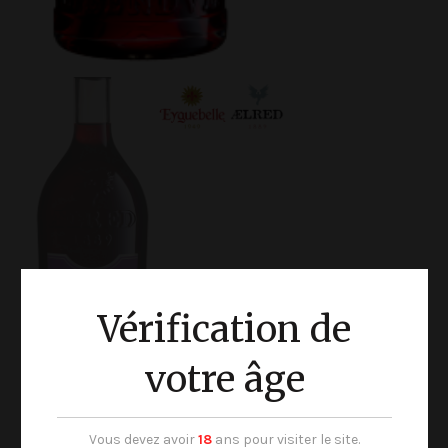
Vérification de
votre âge
Créme de Mûre Sauvage 70cl
16°
Vous devez avoir
18
ans pour visiter le site.