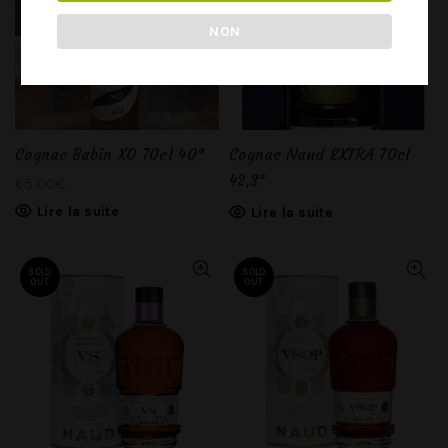
NON
Cognac Babin XO 70cl 40°
Cognac Naud EXTRA 70cl
42,3°
65.00
€
Lire la suite
Lire la suite
SOLD
SOLD
OUT
OUT