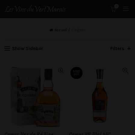
0
Accueil
Cognac
Show Sidebar
Filters
SOLD
OUT
Camus Iles de Ré Fine
Camus VS 70cl 40°