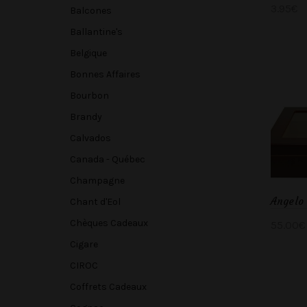
3.95
€
Balcones
Ajou
Ballantine's
Belgique
Bonnes Affaires
Bourbon
Brandy
Calvados
Canada - Québec
Champagne
Angelo
Chant d'Eol
Chèques Cadeaux
55.00
€
Cigare
Ajou
CIROC
Coffrets Cadeaux