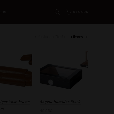
OUS
0
/
0.00
€
Filters
6 résultats affichés
igar Case brown
Angelo Humidor Black
cm
49.95
€