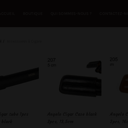
ACCUEIL
BOUTIQUE
QUI SOMMES-NOUS ?
CONTACTEZ-N
l
Accessoires à Cigare
igar tube 1pcs
Angelo Cigar Case black
Angelo C
, black
2pcs, 13,5cm
2pcs, 16