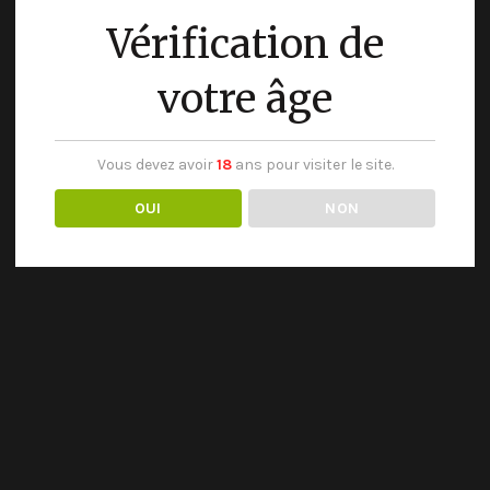
Vérification de
votre âge
Vous devez avoir
18
ans pour visiter le site.
OUI
NON