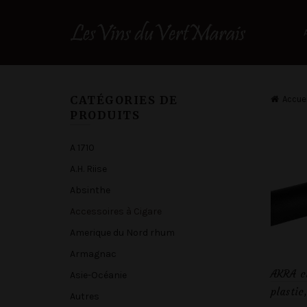
CATÉGORIES DE
Accuei
PRODUITS
A 1710
A.H. Riise
Absinthe
Accessoires à Cigare
Amerique du Nord rhum
Armagnac
AKRA c
Asie-Océanie
plastic
Autres