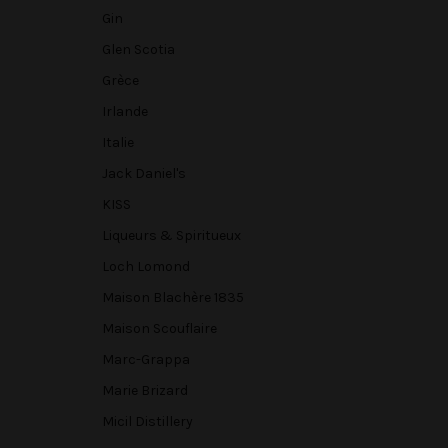
Gin
Glen Scotia
Grèce
Irlande
Italie
Jack Daniel's
KISS
Liqueurs & Spiritueux
Loch Lomond
Maison Blachère 1835
Maison Scouflaire
Marc-Grappa
Marie Brizard
Micil Distillery