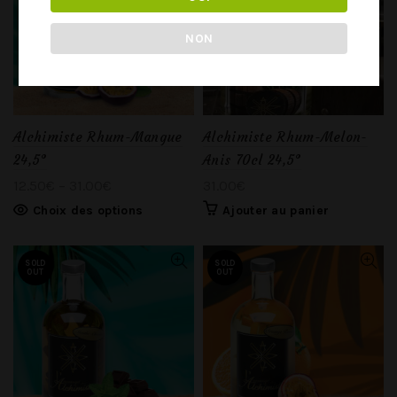
NON
Alchimiste Rhum-Mangue
Alchimiste Rhum-Melon-
24,5°
Anis 70cl 24,5°
12.50
€
–
31.00
€
31.00
€
Choix des options
Ajouter au panier
SOLD
SOLD
OUT
OUT