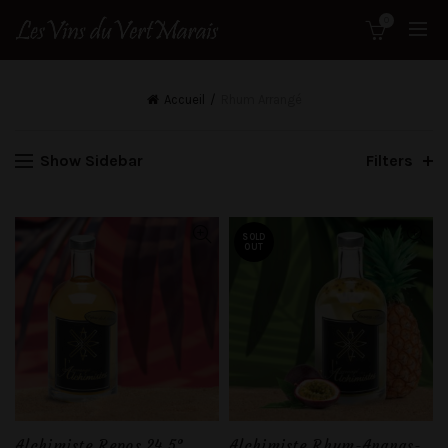
0
Accueil
Rhum Arrangé
Show Sidebar
Filters
SOLD
OUT
Alchimiste Repos 24,5°
Alchimiste Rhum-Ananas-