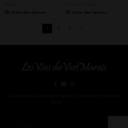
31.00
€
12.50
€
–
31.00
€
Choix des options
Choix des options
1
2
3
Contactez-nous
|
Mentions légales
|
Conditions générales de
vente
Belgique