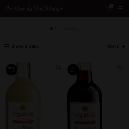
0
Accueil
Sirop
Show Sidebar
Filters
SOLD
SOLD
OUT
OUT