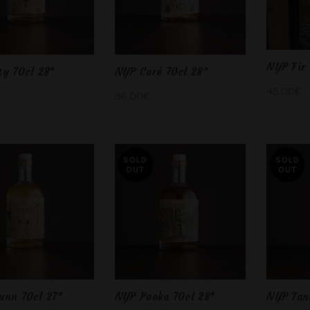
NYP Fir 
ty 70cl 28°
NYP Coré 70cl 28°
45.00
€
36.00
€
Ajout
ter au panier
Lire la suite
SOLD
SOLD
OUT
OUT
unn 70cl 27°
NYP Pooka 70cl 28°
NYP Tan