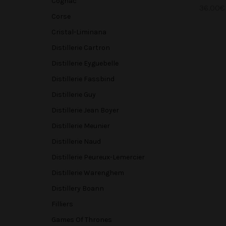
Cognac
36.00
€
Corse
Ajou
Cristal-Liminana
Distillerie Cartron
Distillerie Eyguebelle
Distillerie Fassbind
Distillerie Guy
Distillerie Jean Boyer
Distillerie Meunier
Distillerie Naud
Distillerie Peureux-Lemercier
Distillerie Warenghem
Distillery Boann
Filliers
Games Of Thrones