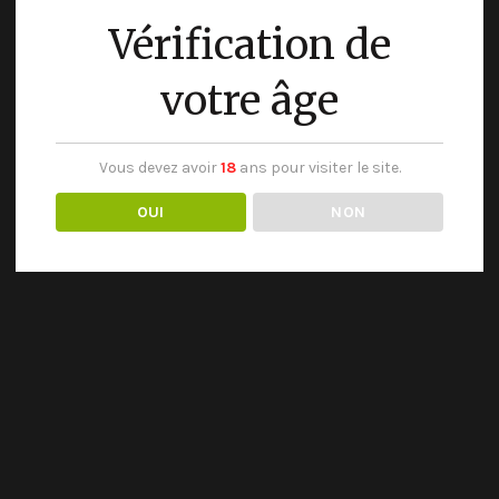
Vérification de
votre âge
Vous devez avoir
18
ans pour visiter le site.
OUI
NON