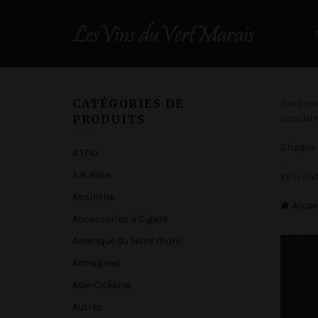
CATÉGORIES DE
Proposer
PRODUITS
concurre
Chaque 
A 1710
…
A.H. Riise
Et si c’é
Absinthe
Accuei
Accessoires à Cigare
Amerique du Nord rhum
Armagnac
Asie-Océanie
Autres