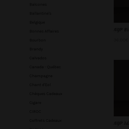
Balcones
Ballantine's
Belgique
NYP Bi
Bonnes Affaires
36.00
€
Bourbon
Ajou
Brandy
Calvados
Canada - Québec
Champagne
Chant d'Eol
Chèques Cadeaux
Cigare
CIROC
Coffrets Cadeaux
NYP Id