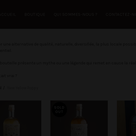
ACCUEIL
BOUTIQUE
QUI SOMMES-NOUS ?
CONTACTEZ-N
 une alternative de qualité, naturelle, diversifiée, la plus locale poss
ntiel.
bouteille présente un mythe ou une légende qui remet en cause la ré
tait vrai ?
l
New Yellow Poppy
SOLD
OUT