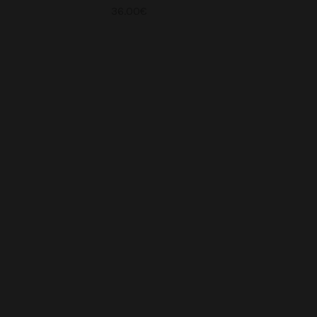
36.00
€
a suite
Ajouter au panier