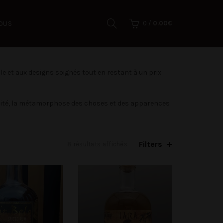
OUS
0
/
0.00
€
ible et aux designs soignés tout en restant à un prix
alité, la métamorphose des choses et des apparences
Filters
8 résultats affichés