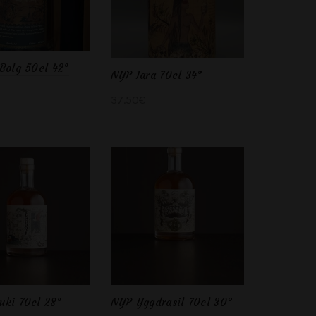
Bolg 50cl 42°
NYP Iara 70cl 34°
37.50
€
er au panier
Ajouter au panier
uki 70cl 28°
NYP Yggdrasil 70cl 30°