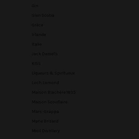
Gin
Glen Scotia
Grèce
Irlande
Italie
Jack Daniel's
KISS
Liqueurs & Spiritueux
Loch Lomond
Maison Blachère 1835
Maison Scouflaire
Marc-Grappa
Marie Brizard
Micil Distillery