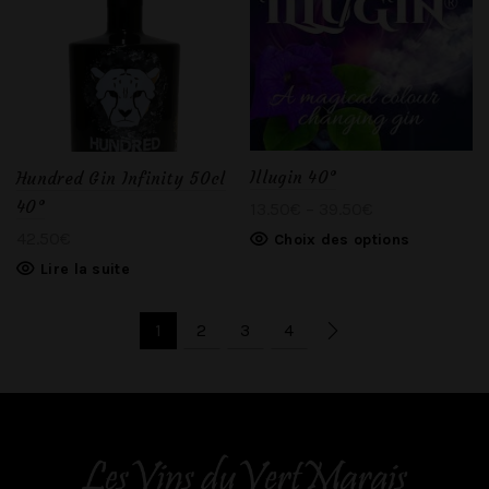
Illugin 40°
Hundred Gin Infinity 50cl
40°
13.50
€
–
39.50
€
42.50
€
Choix des options
Lire la suite
1
2
3
4