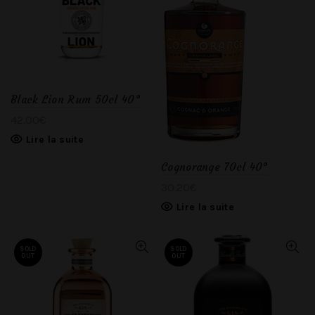
Black Lion Rum 50cl 40°
42.00
€
Lire la suite
Cognorange 70cl 40°
30.20
€
Lire la suite
SOLD
SOLD
OUT
OUT