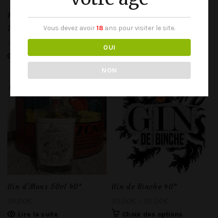
Filliers Single Malt 10Y
Gillemore Gin 50cl 46°
70cl 43°
Vous devez avoir
18
ans pour visiter le site.
48.50
€
69.00
€
75.00
€
Lire la suite
OUI
Lire la suite
NON
SOLD
OUT
Gin d’Mons 50cl 40°
Gin de Binche 40°
39.00
€
33.00
€
–
52.00
€
Lire la suite
Choix des options