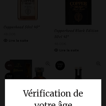
Copperhead 50cl 40°
Copperhead Black Edition
48.00
€
50cl 42°
Lire la suite
48.00
€
Lire la suite
SOLD
-8%
OUT
SOLD
OUT
Vérification de
votre âge