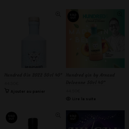
SOLD
OUT
Hundred Gin 2022 50cl 40°
Hundred gin by Arnaud
Delvenne 50cl 40°
44.50
€
44.50
€
Ajouter au panier
Lire la suite
SOLD
SOLD
OUT
OUT