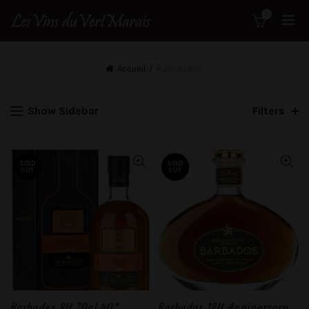
0
Accueil
Rum Nation
Show Sidebar
Filters
SOLD
SOLD
OUT
OUT
Barbades 8Y 70cl 40°
Barbados 12Y Anniversary