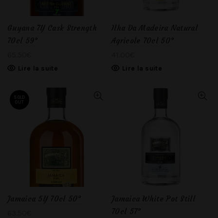
Guyana 7Y Cask Strength
Ilha Da Madeira Natural
70cl 59°
Agricole 70cl 50°
65.50
€
41.00
€
Lire la suite
Lire la suite
SOLD
OUT
Jamaica 5Y 70cl 50°
Jamaica White Pot Still
70cl 57°
63.50
€