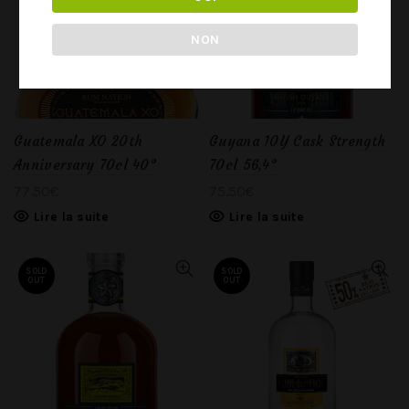
NON
Guatemala XO 20th
Guyana 10Y Cask Strength
Anniversary 70cl 40°
70cl 56,4°
77.50
€
75.50
€
Lire la suite
Lire la suite
SOLD
SOLD
OUT
OUT