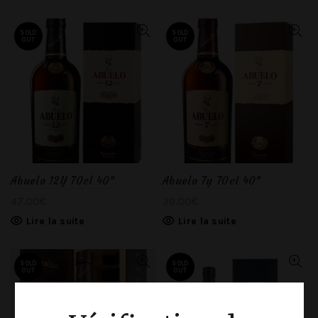
SOLD
SOLD
OUT
OUT
Abuelo 12Y 70cl 40°
Abuelo 7y 70cl 40°
47.00
€
39.00
€
Lire la suite
Lire la suite
SOLD
SOLD
OUT
OUT