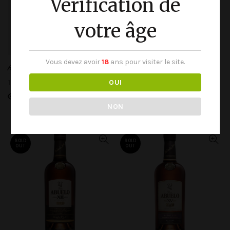
Vérification de
votre âge
Vous devez avoir
18
ans pour visiter le site.
Abuelo Centuria 70cl 40°
Abuelo XII Three Angels
70cl 43°
149.00
€
OUI
65.50
€
Lire la suite
NON
Lire la suite
SOLD
SOLD
OUT
OUT