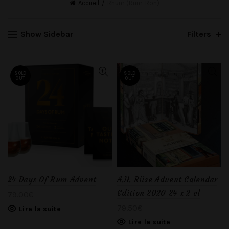
Accueil
Rhum (Rum-Ron)
Show Sidebar
Filters
SOLD
SOLD
OUT
OUT
24 Days Of Rum Advent
A.H. Riise Advent Calendar
Edition 2020 24 x 2 cl
79.00
€
79.50
€
Lire la suite
Lire la suite