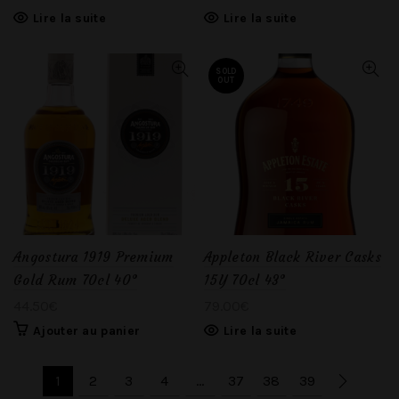
Lire la suite
Lire la suite
SOLD
OUT
Angostura 1919 Premium
Appleton Black River Casks
Gold Rum 70cl 40°
15Y 70cl 43°
44.50
€
79.00
€
Ajouter au panier
Lire la suite
1
2
3
4
…
37
38
39