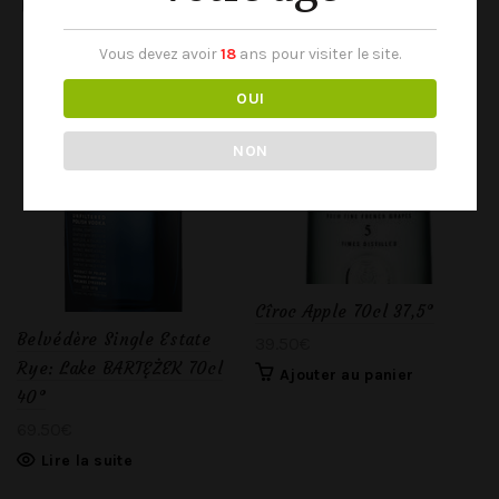
SOLD
OUT
Vous devez avoir
18
ans pour visiter le site.
OUI
NON
Cîroc Apple 70cl 37,5°
Belvédère Single Estate
39.50
€
Rye: Lake BARTĘŻEK 70cl
Ajouter au panier
40°
69.50
€
Lire la suite