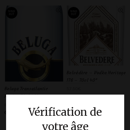
SOLD
SOLD
OUT
OUT
Belvédère – Vodka Heritage
176 – 70cl 40°
57.50
€
Beluga Transatlantic
Racing 70cl 40°
Lire la suite
62.50
€
Vérification de
Lire la suite
votre âge