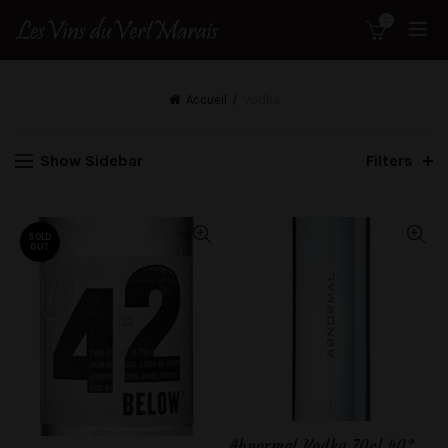
0
Accueil
Vodka
Show Sidebar
Filters
SOLD
OUT
Abnormal Vodka 70cl 40°