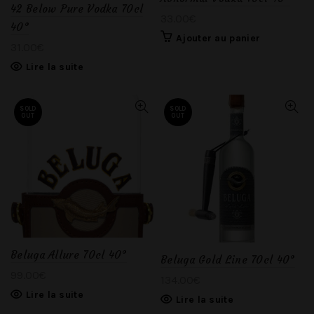
42 Below Pure Vodka 70cl
33.00
€
40°
Ajouter au panier
31.00
€
Lire la suite
SOLD
SOLD
OUT
OUT
Beluga Allure 70cl 40°
Beluga Gold Line 70cl 40°
99.00
€
134.00
€
Lire la suite
Lire la suite