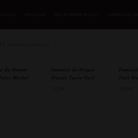
ACCUEIL
BOUTIQUE
QUI SOMMES-NOUS ?
CONTACTEZ-N
l
Vins Côtes de Provence
e du Dragon
Domaine du Dragon
Domaine
Saint-Michel
Grande Cuvée Rosé
Petit Dr
12.50
€
12.50
€
ter au panier
Ajouter au panier
Ajout