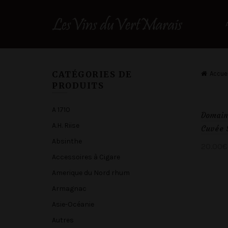
CATÉGORIES DE
Accuei
PRODUITS
A 1710
Domain
A.H. Riise
Cuvée 
Absinthe
20.00
€
Accessoires à Cigare
Ajou
Amerique du Nord rhum
Armagnac
Asie-Océanie
Autres