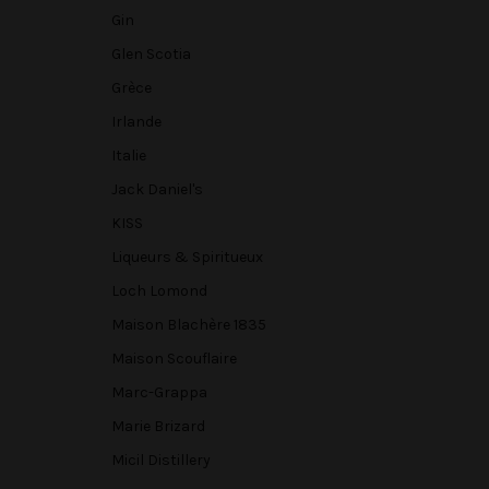
Gin
Glen Scotia
Grèce
Irlande
Italie
Jack Daniel's
KISS
Liqueurs & Spiritueux
Loch Lomond
Maison Blachère 1835
Maison Scouflaire
Marc-Grappa
Marie Brizard
Micil Distillery