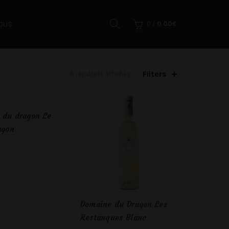
OUS
0
/
0.00
€
Filters
6 résultats affichés
 du dragon Le
agon
er au panier
Domaine du Dragon Les
Restanques Blanc