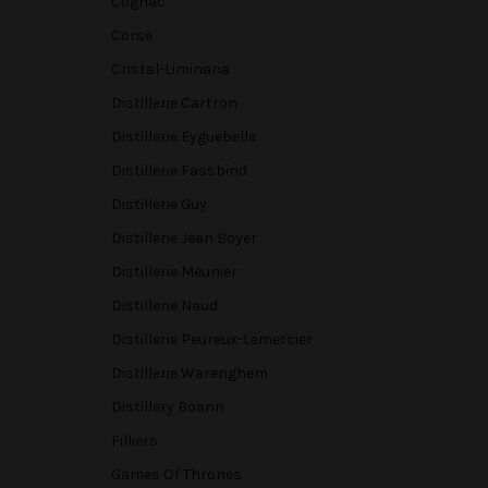
Cognac
Corse
Cristal-Liminana
Distillerie Cartron
Distillerie Eyguebelle
Distillerie Fassbind
Distillerie Guy
Distillerie Jean Boyer
Distillerie Meunier
Distillerie Naud
Distillerie Peureux-Lemercier
Distillerie Warenghem
Distillery Boann
Filliers
Games Of Thrones