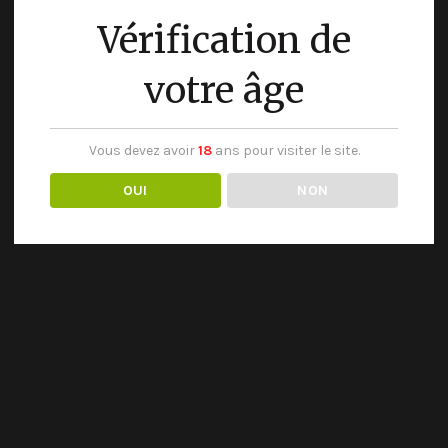
Vérification de
votre âge
Vous devez avoir
18
ans pour visiter le site.
OUI
NON